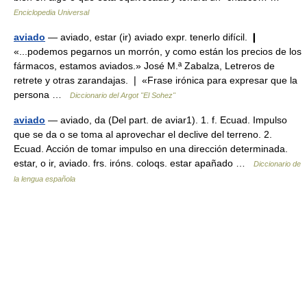
Enciclopedia Universal
aviado
— aviado, estar (ir) aviado expr. tenerlo difícil. ❙
«...podemos pegarnos un morrón, y como están los precios de los
fármacos, estamos aviados.» José M.ª Zabalza, Letreros de
retrete y otras zarandajas. ❘ «Frase irónica para expresar que la
persona …
Diccionario del Argot "El Sohez"
aviado
— aviado, da (Del part. de aviar1). 1. f. Ecuad. Impulso
que se da o se toma al aprovechar el declive del terreno. 2.
Ecuad. Acción de tomar impulso en una dirección determinada.
estar, o ir, aviado. frs. iróns. coloqs. estar apañado …
Diccionario de
la lengua española