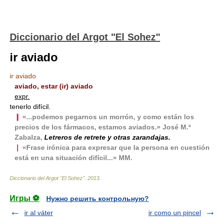
Diccionario del Argot "El Sohez"
ir aviado
ir aviado
aviado, estar (ir) aviado
expr.
tenerlo difícil.
❙
«...podemos pegarnos un morrón, y como están los
precios de los fármacos, estamos aviados.» José M.ª
Zabalza,
Letreros de retrete y otras zarandajas.
❘
«Frase irónica para expresar que la persona en cuestión
está en una situación difícil...» MM.
Diccionario del Argot "El Sohez"
.
2013
.
Игры ⚽
Нужно решить контрольную?
ir al váter
ir como un pincel