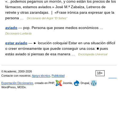
«...podemos pegarnos un morrón, y como están los precios de los
fármacos, estamos aviados.» José M.ª Zabalza, Letreros de
retrete y otras zarandajas. ❘ «Frase irónica para expresar que la
persona …
Diccionario del Argot "El Sohez"
aviado
— pop. Persona que posee medios económicos …
Diccionario Lunfardo
estar aviado
— ► locución coloquial Estar en una situación difícil
o creer erróneamente que puede conseguir una cosa: ■ pues
estás aviado si piensas de esa manera …
Enciclopedia Universal
© Academic, 2000-2026
18+
Contacte con nosotros:
Apoyo técnico
,
Publicidad
Exportación Diccionarios
, creado en PHP,
Joomla,
Drupal,
WordPress, MODx.