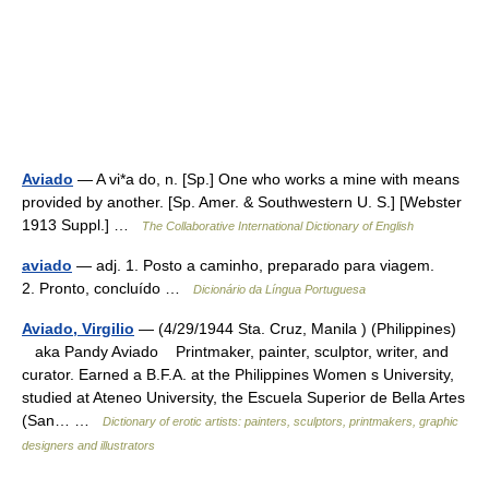
Aviado
— A vi*a do, n. [Sp.] One who works a mine with means
provided by another. [Sp. Amer. & Southwestern U. S.] [Webster
1913 Suppl.] …
The Collaborative International Dictionary of English
aviado
— adj. 1. Posto a caminho, preparado para viagem.
2. Pronto, concluído …
Dicionário da Língua Portuguesa
Aviado, Virgilio
— (4/29/1944 Sta. Cruz, Manila ) (Philippines)
aka Pandy Aviado Printmaker, painter, sculptor, writer, and
curator. Earned a B.F.A. at the Philippines Women s University,
studied at Ateneo University, the Escuela Superior de Bella Artes
(San… …
Dictionary of erotic artists: painters, sculptors, printmakers, graphic
designers and illustrators