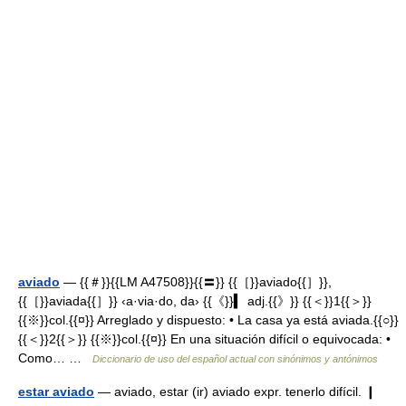
aviado
— {{＃}}{{LM A47508}}{{〓}} {{［}}aviado{{］}},
{{［}}aviada{{］}} ‹a·via·do, da› {{《}}▍ adj.{{》}} {{＜}}1{{＞}}
{{※}}col.{{¤}} Arreglado y dispuesto: • La casa ya está aviada.{{○}}
{{＜}}2{{＞}} {{※}}col.{{¤}} En una situación difícil o equivocada: •
Como… …
Diccionario de uso del español actual con sinónimos y antónimos
estar aviado
— aviado, estar (ir) aviado expr. tenerlo difícil. ❙